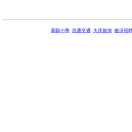
基顯小學
浩通交通
大庆旅游
曲沃招