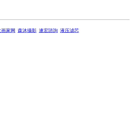
大画家网
森沐攝影
連宏諮詢
液压滤芯